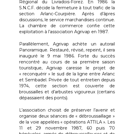
Régional du Livradois-Forez. En 1986 la
S.N.C.F. décide la fermeture à tout trafic de la
section Arlanc-Courpière. Après d’âpres
discussions, le service marchandises continue.
La chambre de commerce confie cette
exploitation à l’association Agrivap en 1987.
Parallèlement, Agrivap achète un autorail
Panoramique. Restauré, révisé, repeint, il sera
inauguré le 9 mai 1986. Forte du succès
rencontré au cours de sa première saison
touristique, Agrivap caresse le projet de
Actualités
« reconquérir » le sud de la ligne entre Arlanc
et Sembadel. Privée de tout entretien depuis
Nos trains
1974, cette section est couverte de
broussailles et d’arbustes vigoureux (certains
Les Parcours en Autor
Vélorails
dépassaient des ponts).
Les Trains à Thème
Le Vélorail d’Ambert
AGRIVAP
L’association choisit de préserver l’avenir et
organise deux séances de « débroussaillage »
Le Vélorail d’Allègre
Matériel
Offres groupes
de la voie appelées « opérations ATTILA ». Les
Les Vélorails à Thème
11 et 29 novembre 1987, 60 puis 70
Historique
Contact
bénévoles, armés de débroussailleuses et de