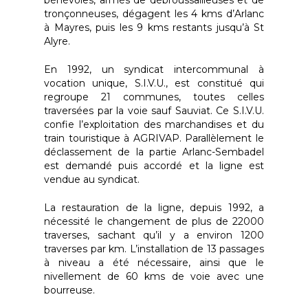
Bénévoles
tronçonneuses, dégagent les 4 kms d’Arlanc
Newsletter
à Mayres, puis les 9 kms restants jusqu’à St
Alyre.
Réserver
En 1992, un syndicat intercommunal à
vocation unique, S.I.V.U., est constitué qui
regroupe 21 communes, toutes celles
traversées par la voie sauf Sauviat. Ce S.I.V.U.
confie l’exploitation des marchandises et du
train touristique à AGRIVAP. Parallèlement le
déclassement de la partie Arlanc-Sembadel
est demandé puis accordé et la ligne est
vendue au syndicat.
La restauration de la ligne, depuis 1992, a
nécessité le changement de plus de 22000
traverses, sachant qu’il y a environ 1200
traverses par km. L’installation de 13 passages
à niveau a été nécessaire, ainsi que le
nivellement de 60 kms de voie avec une
bourreuse.