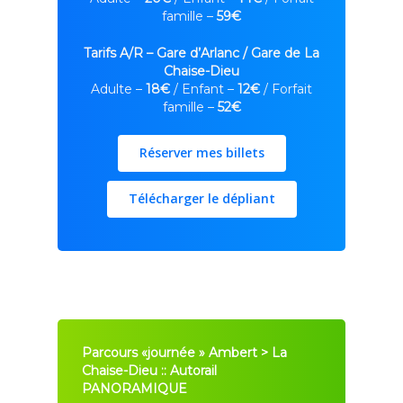
famille –
59€
Tarifs A/R – Gare d’Arlanc / Gare de La
Chaise-Dieu
Adulte –
18€
/ Enfant –
12€
/ Forfait
famille –
52€
Réserver mes billets
Télécharger le dépliant
Actualités
Nos trains
Parcours «journée » Ambert > La
Chaise-Die
u :: Autorail
Les Parcours en Autor
Vélorails
PANORAMIQUE