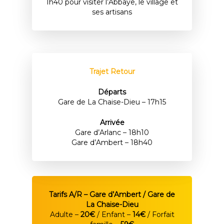
1h40 pour visiter l’Abbaye, le village et
ses artisans
Trajet Retour
Départs
Gare de La Chaise-Dieu – 17h15
Arrivée
Gare d’Arlanc – 18h10
Gare d’Ambert – 18h40
Tarifs A/R – Gare d’Ambert / Gare de
La Chaise-Dieu
Adulte –
20€
/ Enfant –
14€
/ Forfait