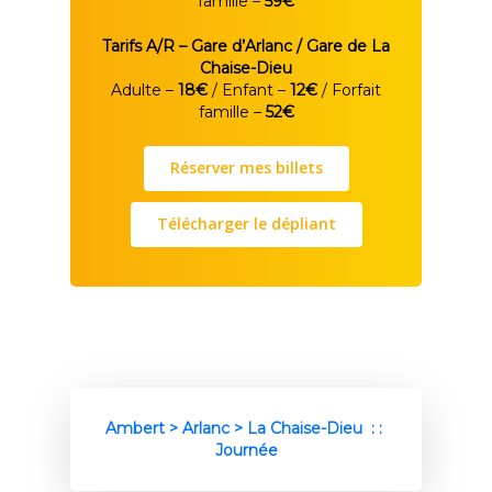
famille –
59€
Tarifs A/R – Gare d’Arlanc / Gare de La
Chaise-Dieu
Adulte –
18€
/ Enfant –
12€
/ Forfait
famille –
52€
Réserver mes billets
Télécharger le dépliant
Ambert > Arlanc > La Chaise-Dieu : :
Journée