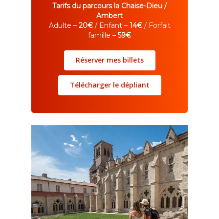
Tarifs du parcours la Chaise-Dieu /
Ambert
Adulte –
20€
/ Enfant –
14€
/ Forfait
famille –
59€
Réserver mes billets
Télécharger le dépliant