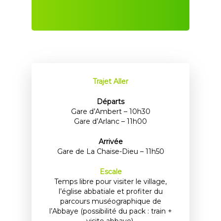
Les Trains à Thème
Le Vélorail d’Ambert
AGRIVAP
Le Vélorail d’Allègre
Matériel
Offres groupes
Les Vélorails à Thème
Historique
Contact
Bénévoles
Newsletter
Trajet Aller
Réserver
Départs
Gare d’Ambert – 10h30
Gare d’Arlanc – 11h00
Arrivée
Gare de La Chaise-Dieu – 11h50
Escale
Temps libre pour visiter le village,
l’église abbatiale et profiter du
parcours muséographique de
l’Abbaye (possibilité du pack : train +
visite abbaye).