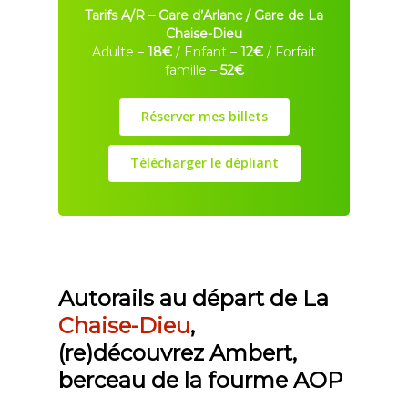
Tarifs A/R – Gare d’Arlanc / Gare de La
Chaise-Dieu
Adulte –
18€
/ Enfant –
12€
/ Forfait
famille –
52€
Réserver mes billets
Télécharger le dépliant
Autorails au départ de La
Chaise-Dieu
,
(re)découvrez Ambert,
berceau de la fourme AOP