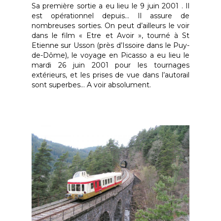
Sa première sortie a eu lieu le 9 juin 2001 . Il
est opérationnel depuis… Il assure de
nombreuses sorties. On peut d’ailleurs le voir
dans le film « Etre et Avoir », tourné à St
Etienne sur Usson (près d’Issoire dans le Puy-
de-Dôme), le voyage en Picasso a eu lieu le
mardi 26 juin 2001 pour les tournages
extérieurs, et les prises de vue dans l’autorail
sont superbes… A voir absolument.
Actualités
Nos trains
Les Parcours en Autor
Vélorails
Les Trains à Thème
Le Vélorail d’Ambert
AGRIVAP
Le Vélorail d’Allègre
Matériel
Offres groupes
Les Vélorails à Thème
Historique